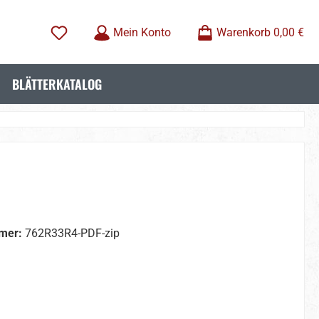
Mein Konto
Warenkorb
0,00 €
BLÄTTERKATALOG
mer:
762R33R4-PDF-zip
wählen
wählen