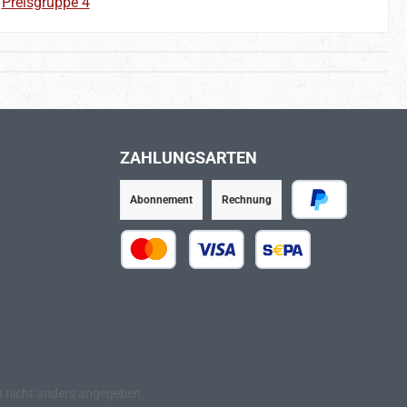
:
Preisgruppe 4
ZAHLUNGSARTEN
Abonnement
Rechnung
PayPal
Kredit- oder Debitkarte
SEPA Lastschrift
nicht anders angegeben.