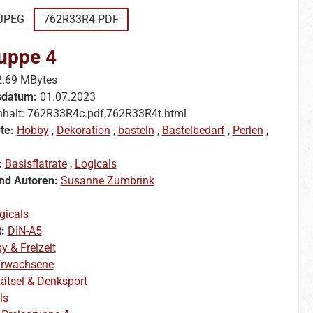
JPEG
762R33R4-PDF
uppe 4
2.69 MBytes
sdatum:
01.07.2023
nhalt: 762R33R4c.pdf,762R33R4t.html
te:
Hobby
,
Dekoration
,
basteln
,
Bastelbedarf
,
Perlen
,
:
Basisflatrate
,
Logicals
nd Autoren:
Susanne Zumbrink
gicals
t:
DIN-A5
y & Freizeit
rwachsene
ätsel & Denksport
ls