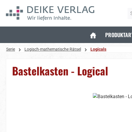
 Hauptinhalt springen
Zur Suche springen
Zur Hauptnavigation springen
PRODUKTAR
Serie
Logisch-mathematische Rätsel
Logicals
Bastelkasten - Logical
Bildergalerie überspringen