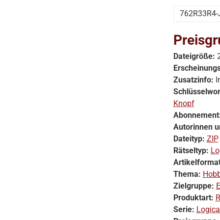
762R33R4-
Preisgr
Dateigröße:
Erscheinung
Zusatzinfo:
I
Schlüsselwor
Knopf
Abonnement
Autorinnen u
Dateityp:
ZIP
Rätseltyp:
Lo
Artikelforma
Thema:
Hobb
Zielgruppe:
E
Produktart:
R
Serie:
Logica