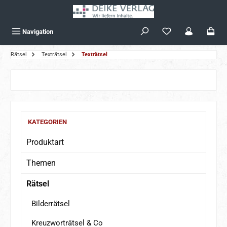
Zum Hauptinhalt springen
Navigation
Rätsel
Texträtsel
Texträtsel
Bildergalerie überspringen
KATEGORIEN
Produktart
Themen
Rätsel
Bilderrätsel
Kreuzworträtsel & Co