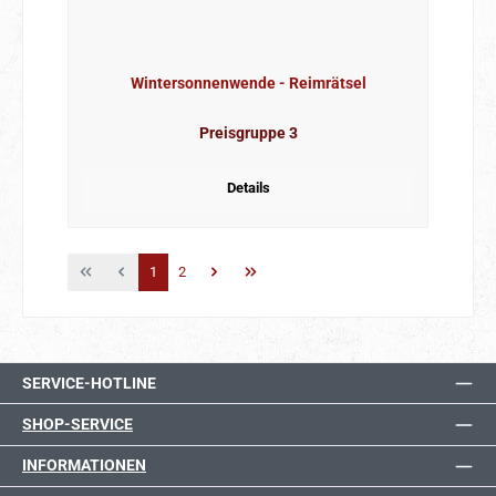
Wintersonnenwende - Reimrätsel
Preisgruppe 3
Details
Seite
Seite
1
2
SERVICE-HOTLINE
SHOP-SERVICE
INFORMATIONEN