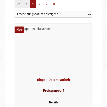
Seite
Seite
1
2
Neu
Rispe - Detektivarbeit
Preisgruppe 4
Details